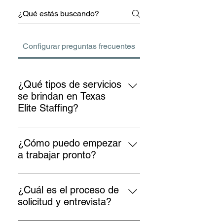
Configurar preguntas frecuentes
¿Qué tipos de servicios
se brindan en Texas
Elite Staffing?
Brindamos una amplia gama de
servicios basados en los
¿Cómo puedo empezar
requerimientos de la empresa:
a trabajar pronto?
temporales, permanentes y por
Depende de la disponibilidad de
contrato. Además, trabajamos
trabajo, en nuestra agencia de
principalmente para estas áreas
¿Cuál es el proceso de
empleo los trabajos cambian a
industriales: Profesional,
solicitud y entrevista?
diario y también por contrato, una
hostelería, construcción, servicios